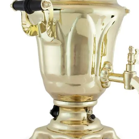
Серебряный
Расписные
Золотой
Жостово
Гжель
Хохлома
Свернуть категории
Свернуть категории