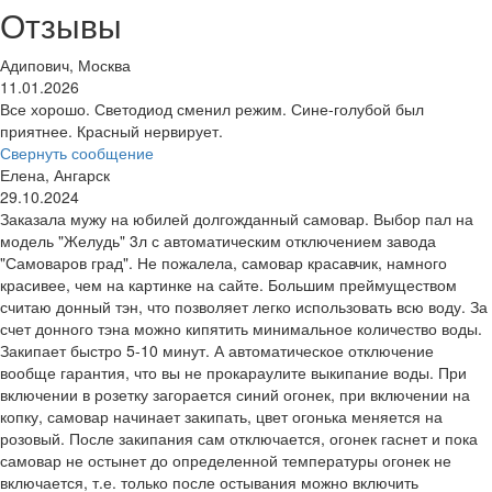
Отзывы
Адипович, Москва
11.01.2026
Все хорошо. Светодиод сменил режим. Сине-голубой был
приятнее. Красный нервирует.
Свернуть сообщение
Елена, Ангарск
29.10.2024
Заказала мужу на юбилей долгожданный самовар. Выбор пал на
модель "Желудь" 3л с автоматическим отключением завода
"Самоваров град". Не пожалела, самовар красавчик, намного
красивее, чем на картинке на сайте. Большим преймуществом
считаю донный тэн, что позволяет легко использовать всю воду. За
счет донного тэна можно кипятить минимальное количество воды.
Закипает быстро 5-10 минут. А автоматическое отключение
вообще гарантия, что вы не прокараулите выкипание воды. При
включении в розетку загорается синий огонек, при включении на
копку, самовар начинает закипать, цвет огонька меняется на
розовый. После закипания сам отключается, огонек гаснет и пока
самовар не остынет до определенной температуры огонек не
включается, т.е. только после остывания можно включить