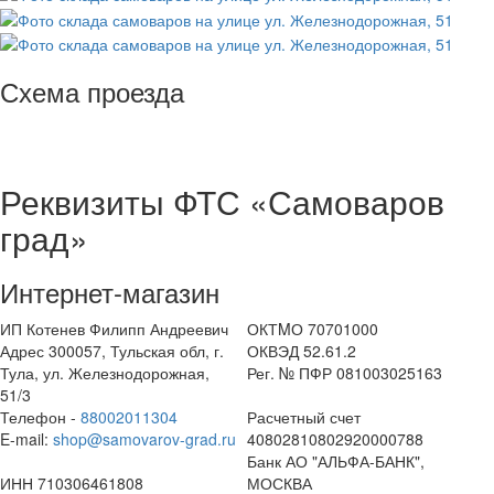
Схема проезда
Реквизиты ФТС «Самоваров
град»
Интернет-магазин
ИП Котенев Филипп Андреевич
ОКТMО 70701000
Адрес 300057, Тульская обл, г.
ОКВЭД 52.61.2
Тула, ул. Железнодорожная,
Рег. № ПФР 081003025163
51/3
Телефон -
88002011304
Расчетный счет
E-mail:
shop@samovarov-grad.ru
40802810802920000788
Банк АО "АЛЬФА-БАНК",
ИНН 710306461808
МОСКВА