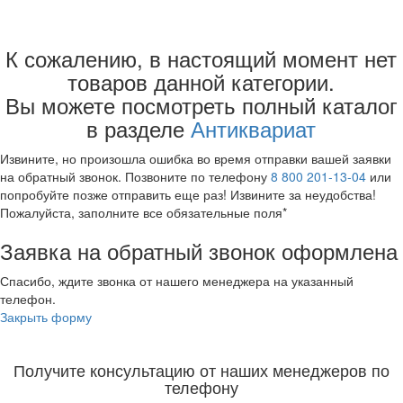
Иконы и складни
К сожалению, в настоящий момент нет
Картины
Книги
товаров данной категории.
Колокольчики
Вы можете посмотреть полный каталог
Кресты
в разделе
Антиквариат
Марки
Настенные тарелки
Извините, но произошла ошибка во время отправки вашей заявки
Оптика
на обратный звонок. Позвоните по телефону
8 800 201-13-04
или
Подсвечники
попробуйте позже отправить еще раз! Извините за неудобства!
Портсигары
Пожалуйста, заполните все обязательные поля*
Посуда
Советская фототехника
Заявка на обратный звонок оформлена
Часы
Чугунное литье
Спасибо, ждите звонка от нашего менеджера на указанный
Свернуть категории
телефон.
Свернуть категории
Закрыть форму
Получите консультацию от наших менеджеров по
телефону