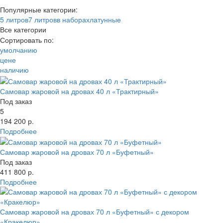
Популярные категории:
5 литров
7 литров
в наборах
латунные
Все категории
Цена
Сортировать по:
2.5 литра
умолчанию
4-5 литров
—
цене
7-9 литров
Материал
наличию
45-70 литров
Производитель
Объем
Круглые
Самовар жаровой на дровах 40 л «Трактирный»
Цвет
Банка
Под заказ
Наличие
Рюмка
5
Выбрано:
Эксклюзивные
194 200 р.
Показать
Сбросить все параметры
Латунь
Подробнее
Показать товары
Золотые
Свернуть фильтр
Самовар жаровой на дровах 70 л «Буфетный»
Патинированные
Под заказ
Никелированные
411 800 р.
С декором
Подробнее
Самовары Чукотка
Походные
В наборах
Самовар жаровой на дровах 70 л «Буфетный» с декором
«Кракелюр»