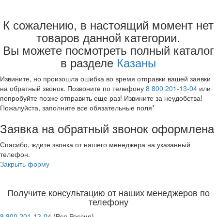
3,5 литра
К сожалению, в настоящий момент нет
4,5 литра
5 литров
товаров данной категории.
6 литров
Вы можете посмотреть полный каталог
8 литров
в разделе
Казаны
10 литров
12 литров
Извините, но произошла ошибка во время отправки вашей заявки
15 литров
на обратный звонок. Позвоните по телефону
8 800 201-13-04
или
16 литров
попробуйте позже отправить еще раз! Извините за неудобства!
22 литра
Пожалуйста, заполните все обязательные поля*
Более 30 литров
Заявка на обратный звонок оформлена
Алюминиевые
Чугунные
Спасибо, ждите звонка от нашего менеджера на указанный
Афганские казаны
телефон.
Узбекские
Закрыть форму
Для плит
Круглое дно
Получите консультацию от наших менеджеров по
Плоское дно
телефону
С крышкой
8 800 201-13-04
(Вся Россия)
С печкой