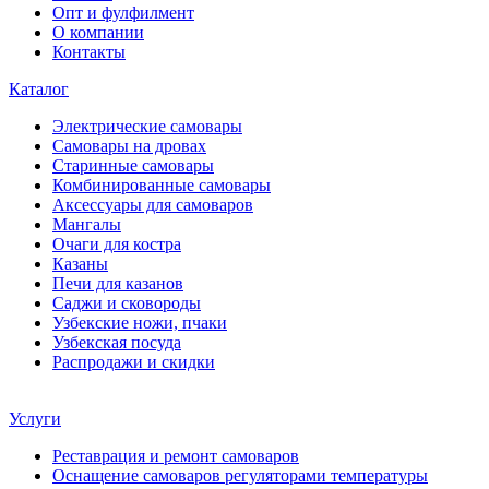
Опт и фулфилмент
О компании
Контакты
Каталог
Электрические самовары
Cамовары на дровах
Старинные самовары
Комбинированные самовары
Аксессуары для самоваров
Мангалы
Очаги для костра
Казаны
Печи для казанов
Саджи и сковороды
Узбекские ножи, пчаки
Узбекская посуда
Распродажи и скидки
Услуги
Реставрация и ремонт самоваров
Оснащение самоваров регуляторами температуры