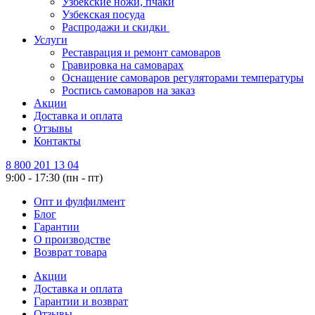
Узбекские ножи, пчаки
Узбекская посуда
Распродажи и скидки
Услуги
Реставрация и ремонт самоваров
Гравировка на самоварах
Оснащение самоваров регуляторами температуры
Роспись самоваров на заказ
Акции
Доставка и оплата
Отзывы
Контакты
8 800 201 13 04
9:00 - 17:30 (пн - пт)
Опт и фулфилмент
Блог
Гарантии
О производстве
Возврат товара
Акции
Доставка и оплата
Гарантии и возврат
Отзывы