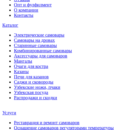
Опт и фулфилмент
О компании
Контакты
Каталог
Электрические самовары
Cамовары на дровах
Старинные самовары
Комбинированные самовары
Аксессуары для самоваров
Мангалы
Очаги для костра
Казаны
Печи для казанов
Саджи и сковороды
Узбекские ножи, пчаки
Узбекская посуда
Распродажи и скидки
Услуги
Реставрация и ремонт самоваров
Оснащение самоваров регуляторами температуры