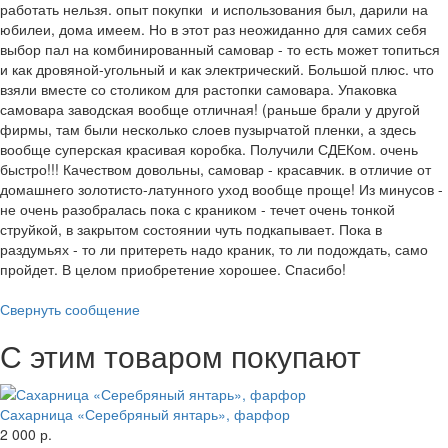
работать нельзя. опыт покупки и использования был, дарили на
юбилеи, дома имеем. Но в этот раз неожиданно для самих себя
выбор пал на комбинированный самовар - то есть может топиться
и как дровяной-угольный и как электрический. Большой плюс. что
взяли вместе со столиком для растопки самовара. Упаковка
самовара заводская вообще отличная! (раньше брали у другой
фирмы, там были несколько слоев пузырчатой пленки, а здесь
вообще суперская красивая коробка. Получили СДЕКом. очень
быстро!!! Качеством довольны, самовар - красавчик. в отличие от
домашнего золотисто-латунного уход вообще проще! Из минусов -
не очень разобралась пока с краником - течет очень тонкой
струйкой, в закрытом состоянии чуть подкапывает. Пока в
раздумьях - то ли притереть надо краник, то ли подождать, само
пройдет. В целом приобретение хорошее. Спасибо!
Свернуть сообщение
С этим товаром покупают
Сахарница «Серебряный янтарь», фарфор
2 000 р.