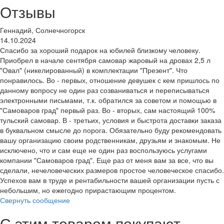
Отзывы
Геннадий, Солнечногорск
14.10.2024
Спасибо за хороший подарок на юбилей близкому человеку.
Приобрел в начале сентября самовар жаровый на дровах 2,5 л
"Овал" (никелированный) в комплектации "Презент". Что
понравилось. Во - первых, отношение девушек с кем пришлось по
данному вопросу не один раз созваниваться и переписываться
электронными письмами, т.к. обратился за советом и помощью в
"Самоваров град" первый раз. Во - вторых, сам настоящий 100%
тульский самовар. В - третьих, условия и быстрота доставки заказа
в буквальном смысле до порога. Обязательно буду рекомендовать
вашу организацию своим родственникам, друзьям и знакомым. Не
исключено, что и сам еще не один раз воспользуюсь услугами
компании "Самоваров град". Еще раз от меня вам за все, что вы
сделали, нечеловеческих размеров простое человеческое спасибо.
Успехов вам в труде и рентабильности вашей организации пусть с
небольшим, но ежегодно прирастающим процентом.
Свернуть сообщение
С этим товаром покупают