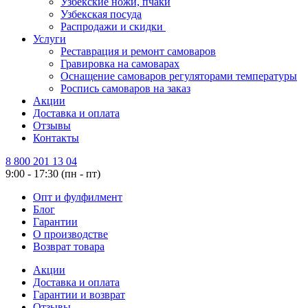
Узбекские ножи, пчаки
Узбекская посуда
Распродажи и скидки
Услуги
Реставрация и ремонт самоваров
Гравировка на самоварах
Оснащение самоваров регуляторами температуры
Роспись самоваров на заказ
Акции
Доставка и оплата
Отзывы
Контакты
8 800 201 13 04
9:00 - 17:30 (пн - пт)
Опт и фулфилмент
Блог
Гарантии
О производстве
Возврат товара
Акции
Доставка и оплата
Гарантии и возврат
Отзывы