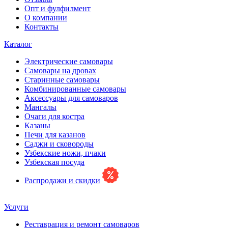
Опт и фулфилмент
О компании
Контакты
Каталог
Электрические самовары
Cамовары на дровах
Старинные самовары
Комбинированные самовары
Аксессуары для самоваров
Мангалы
Очаги для костра
Казаны
Печи для казанов
Саджи и сковороды
Узбекские ножи, пчаки
Узбекская посуда
Распродажи и скидки
Услуги
Реставрация и ремонт самоваров