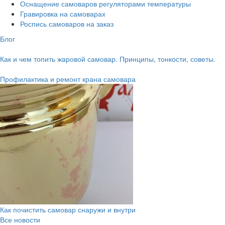
Оснащение самоваров регуляторами температуры
Гравировка на самоварах
Роспись самоваров на заказ
Блог
Как и чем топить жаровой самовар. Принципы, тонкости, советы.
Профилактика и ремонт крана самовара
Как почистить самовар снаружи и внутри
Все новости