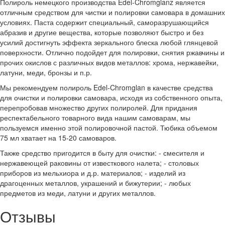
Полироль немецкого производства Edel-Chromglanz является
отличным средством для чистки и полировки самовара в домашних
условиях. Паста содержит специальный, саморазрушающийся
абразив и другие вещества, которые позволяют быстро и без
усилий достигнуть эффекта зеркального блеска любой глянцевой
поверхности. Отлично подойдет для полировки, снятия ржавчины и
прочих окислов с различных видов металлов: хрома, нержавейки,
латуни, меди, бронзы и п.р.
Мы рекомендуем полироль Edel-Chromglan в качестве средства
для очистки и полировки самовара, исходя из собственного опыта,
перепробовав множество других полиролей. Для придания
респектабельного товарного вида нашим самоварам, мы
пользуемся именно этой полировочной пастой. Тюбика объемом
75 мл хватает на 15-20 самоваров.
Также средство пригодится в быту для очистки: - смесителя и
нержавеющей раковины от известкового налета; - столовых
приборов из мельхиора и д.р. материалов; - изделий из
драгоценных металлов, украшений и бижутерии; - любых
предметов из меди, латуни и других металлов.
Отзывы