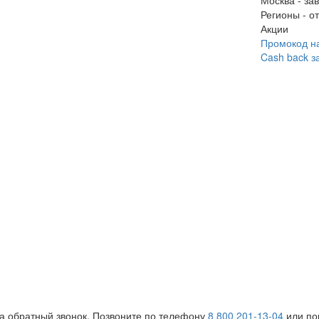
Москва
-
зав
Регионы
-
от
Акции
Промокод на
Cash back з
на обратный звонок. Позвоните по телефону
8 800 201-13-04
или поп