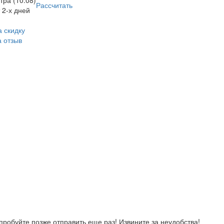
тра (10.08)
Рассчитать
 2-х дней
 скидку
а отзыв
робуйте позже отправить еще раз! Извините за неудобства!