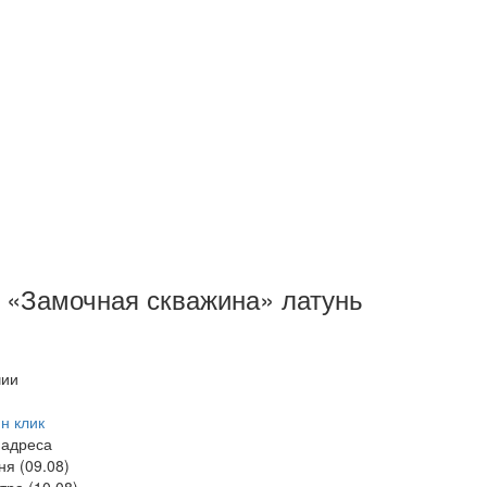
 «Замочная скважина» латунь
чии
н клик
 адреса
ня (09.08)